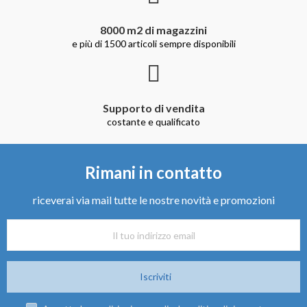
Rimani in contatto
riceverai via mail tutte le nostre novità e promozioni
Iscriviti
Accetto le condizioni generali e la politica di riservatezza
La società GEV è da 60 anni sul mercato degli accessori auto.
Si articola nelle seguenti attività:
Fabbricazione di portasci, portasci magnetici, portatutto e bauli da
tetto.
Fabbricazione tappeti in gomma.