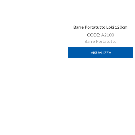
Barre Portatutto Loki 135cm
Specchietto Di Ricambio SX-Lato
Guidatore
CODE:
A2101
CODE:
92169
Barre Portatutto
Accessori vari
VISUALIZZA
VISUALIZZA