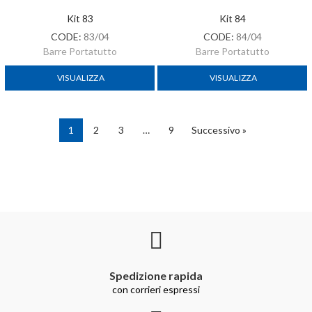
Kit 83
Kit 84
CODE:
83/04
CODE:
84/04
Barre Portatutto
Barre Portatutto
VISUALIZZA
VISUALIZZA
1
2
3
…
9
Successivo »
Spedizione rapida
con corrieri espressi