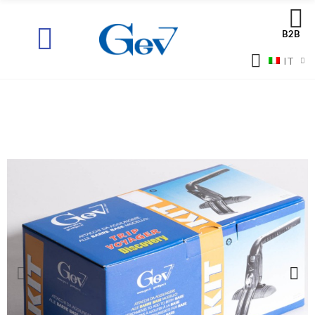
B2B
IT