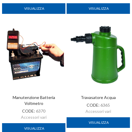
VISUALIZZA
VISUALIZZA
Manutenzione Batteria
Travasatore Acqua
Voltmetro
CODE:
6365
CODE:
6370
Accessori vari
Accessori vari
VISUALIZZA
VISUALIZZA