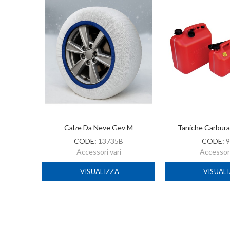
-2022
Calze Da Neve Gev M
Taniche Carbur
CODE:
13735B
CODE:
9
Accessori vari
Accessori
VISUALIZZA
VISUAL