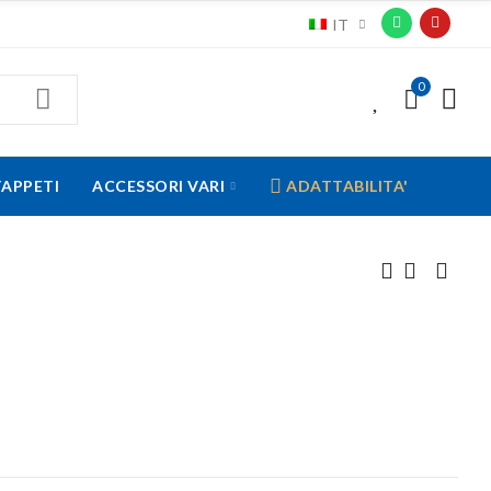
IT
0
0
TAPPETI
ACCESSORI VARI
ADATTABILITA'