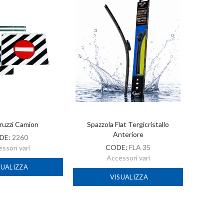
ruzzi Camion
Spazzola Flat Tergicristallo
A
Anteriore
DE:
2260
CODE:
FLA 35
ssori vari
Accessori vari
SUALIZZA
VISUALIZZA