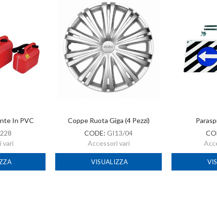
ante In PVC
Coppe Ruota Giga (4 Pezzi)
Parasp
228
CODE:
GI13/04
CO
 vari
Accessori vari
Acce
IZZA
VISUALIZZA
VI