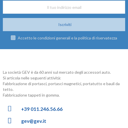
Iscriviti
Accetto le condizioni generali e la politica di riservatezza
La società GEV è da 60 anni sul mercato degli accessori auto.
Si articola nelle seguenti attività:
Fabbricazione di portasci, portasci magnetici, portatutto e bauli da
tetto.
Fabbricazione tappeti in gomma.
+39 011.246.56.66
gev@gev.it