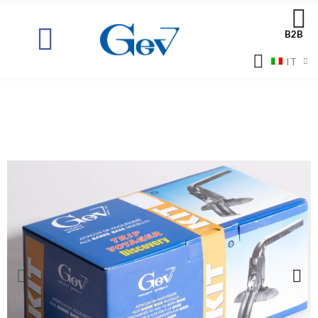
B2B
IT