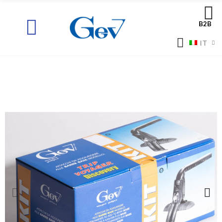
B2B
IT