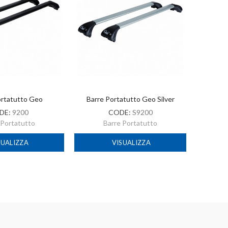
ortatutto Geo
Barre Portatutto Geo Silver
Bar
DE:
9200
CODE:
S9200
 Portatutto
Barre Portatutto
SUALIZZA
VISUALIZZA