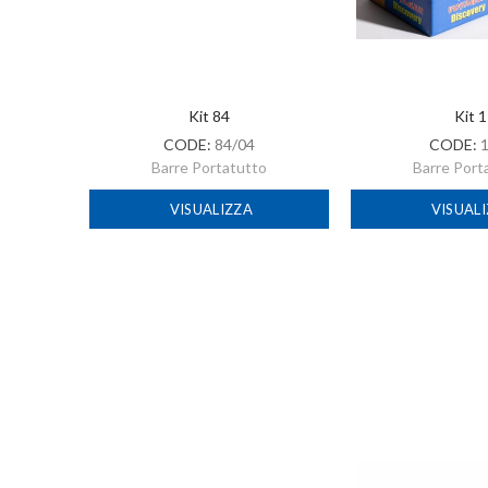
Kit 84
Kit 1
CODE:
84/04
CODE:
o
Barre Portatutto
Barre Port
VISUALIZZA
VISUAL