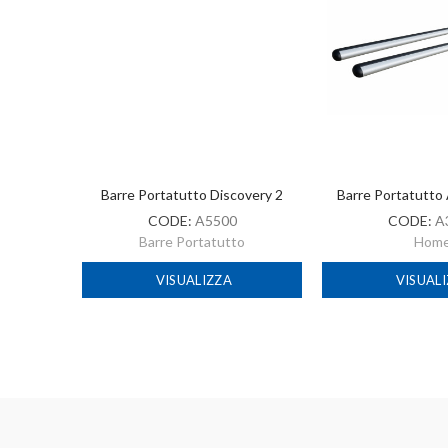
overy 2
Barre Portatutto Discovery 2
Barre Portatutto
CODE:
A5500
CODE:
A
o
Barre Portatutto
Hom
VISUALIZZA
VISUAL