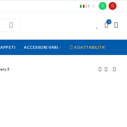
IT
0
0
TAPPETI
ACCESSORI VARI
ADATTABILITA'
ery 3