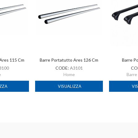
 Ares 115 Cm
Barre Portatutto Ares 126 Cm
Barre P
3100
CODE:
A3101
CO
e
Home
Barre
IZZA
VISUALIZZA
VI