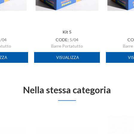
Kit 5
1/04
CODE:
5/04
CO
atutto
Barre Portatutto
Barre
IZZA
VISUALIZZA
VI
Nella stessa categoria