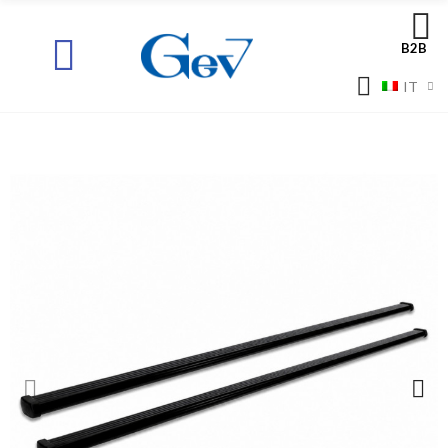
B2B
IT