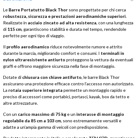
Le
Barre Portatutto Black Thor
sono progettate per chi cerca
robustezza, sicurezza e prestazioni aerodinamiche superiori
.
Realizzate in
acciaio zincato ad alta resistenza
, con una lunghezza
di
115 cm
, garantiscono stabilità e durata nel tempo, rendendole
perfette per ogni tipo di viaggio.
Il
profilo aerodinamico
riduce notevolmente rumore e attrito
durante la marcia, migliorando comfort e consumi. I
terminali in
nylon ultraresistente antiurto
proteggono la vettura da eventuali
graffi e offrono maggiore sicurezza nella fase di montaggio.
Dotate di
chiusura con chiave antifurto
, le barre Black Thor
assicurano una protezione efficace contro l’accesso non autorizzato.
La
rotaia superiore integrata
permette un montaggio rapido e
preciso di accessori come portabici, portasci, kayak, box da tetto e
altre attrezzature.
Con un
carico massimo di 75 kg
e un
interasse di montaggio
regolabile da 85 cm a 103 cm
, sono estremamente versatili e
adatte a un’ampia gamma di veicoli con predisposizione.