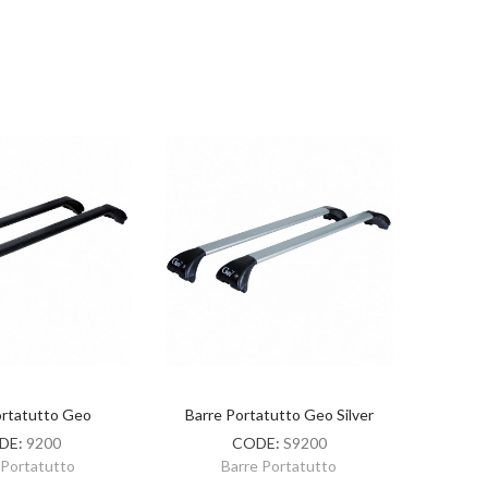
ortatutto Geo
Barre Portatutto Geo Silver
Bar
DE:
9200
CODE:
S9200
 Portatutto
Barre Portatutto