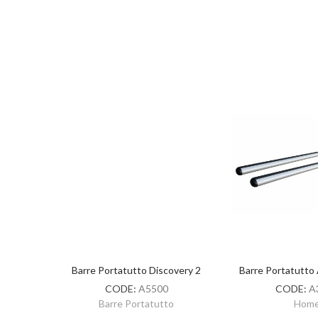
overy 2
Barre Portatutto Discovery 2
Barre Portatutto
CODE:
A5500
CODE:
A
o
Barre Portatutto
Hom