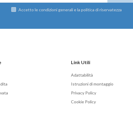
Accetto le condizioni generali e la politica di riservatezza
e
Link Utili
Adattabilità
dita
Istruzioni di montaggio
rvata
Privacy Policy
Cookie Policy