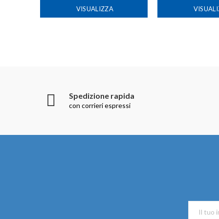
VISUALIZZA
VISUAL
Spedizione rapida
con corrieri espressi