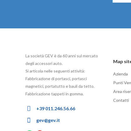
La società GEV è da 60 anni sul mercato
Map sit
degli accessori auto.
Si articola nelle seguenti attività:
Azienda
Fabbricazione di portasci, portasci
Punti Ven
magnetici, portatutto e bauli da tetto.
Area rise
Fabbricazione tappeti in gomma.
Contatti
+39 011.246.56.66
gev@gev.it