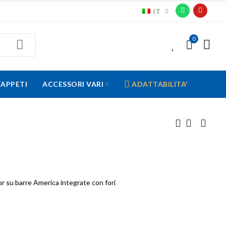
IT
0
0
TAPPETI
ACCESSORI VARI
ADATTABILITA'
or su barre America integrate con fori