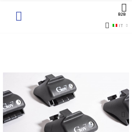
B2B
IT