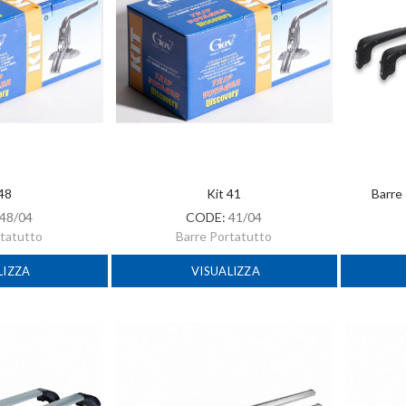
 48
Kit 41
Barre
48/04
CODE:
41/04
rtatutto
Barre Portatutto
LIZZA
VISUALIZZA