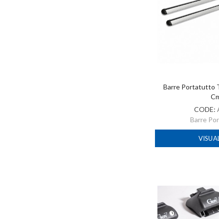
Barre Portatutto 
C
CODE:
Barre Po
VISUA