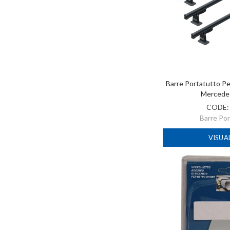
Barre Portatutto P
Mercede
CODE
Barre Po
VISUA