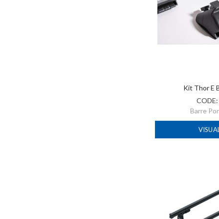
Kit Thor E 
CODE
Barre Po
VISUA