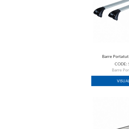
Barre Portatut
CODE:
Barre Po
VISUA