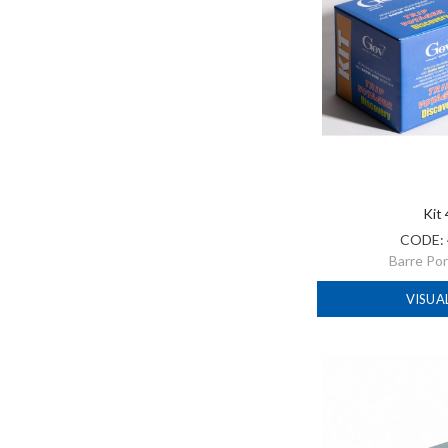
Kit
CODE:
Barre Po
VISUA