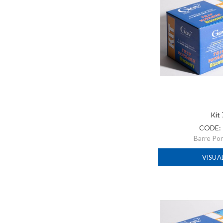
Kit
CODE:
Barre Po
VISUA