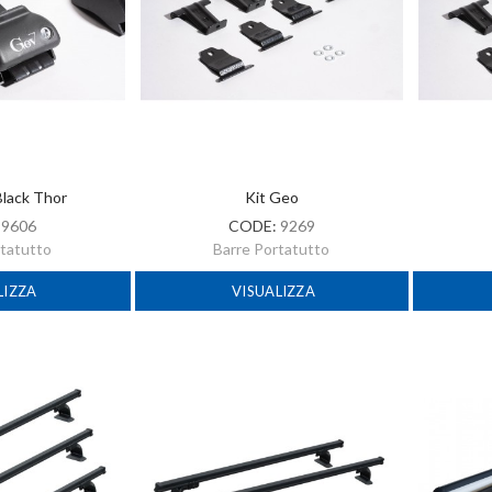
Black Thor
Kit Geo
:
9606
CODE:
9269
rtatutto
Barre Portatutto
LIZZA
VISUALIZZA