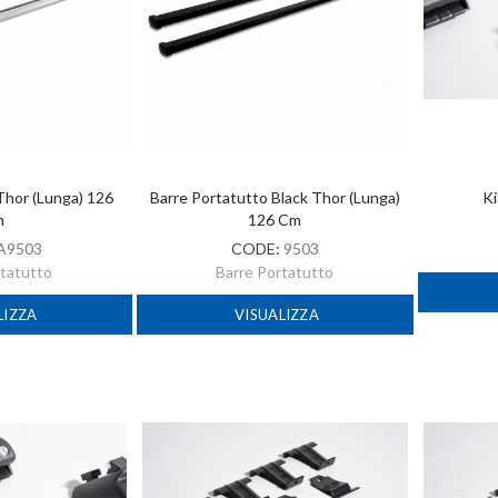
Thor (lunga) 126
Barre Portatutto Black Thor (lunga)
Ki
m
126 Cm
A9503
CODE:
9503
rtatutto
Barre Portatutto
LIZZA
VISUALIZZA