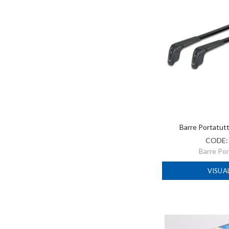
Barre Portatut
CODE
Barre Po
VISUA