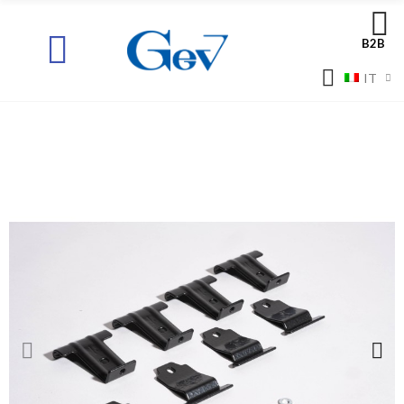
B2B
IT