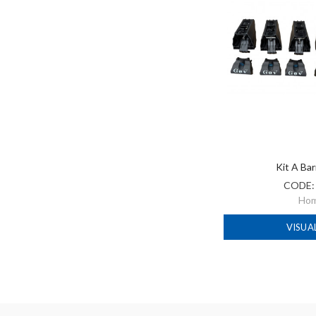
Kit A Ba
CODE
Ho
VISUA