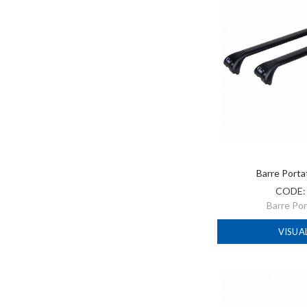
Barre Port
CODE
Barre Po
VISUA