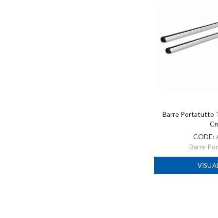
Barre Portatutto 
C
CODE:
Barre Po
VISUA