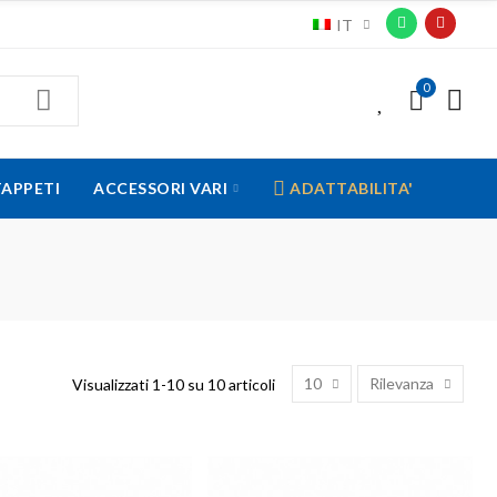
IT
0
0
TAPPETI
ACCESSORI VARI
ADATTABILITA'
10
Rilevanza
Visualizzati 1-10 su 10 articoli