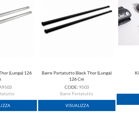
Thor (lunga) 126
Barre Portatutto Black Thor (lunga)
Ki
m
126 Cm
A9503
CODE:
9503
rtatutto
Barre Portatutto
LIZZA
VISUALIZZA