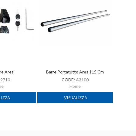
rre Ares
Barre Portatutto Ares 115 Cm
:
9710
CODE:
A3100
me
Home
LIZZA
VISUALIZZA