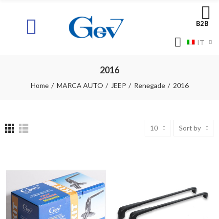
B2B
IT
2016
Home
MARCA AUTO
JEEP
Renegade
2016
10
Sort by