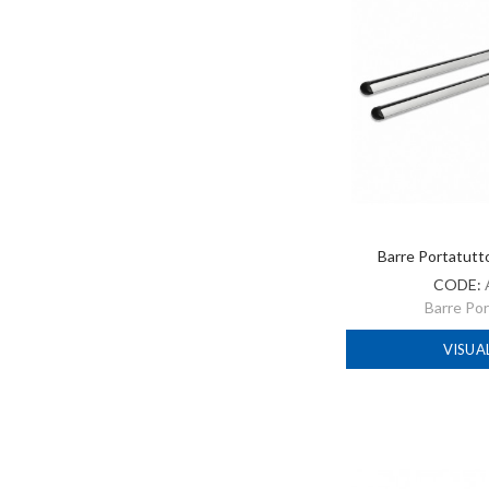
Barre Portatut
CODE:
Barre Po
VISUA