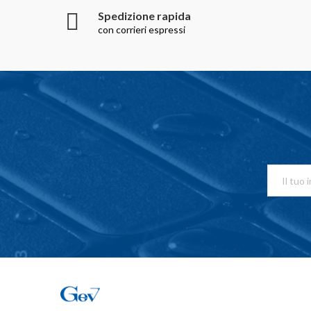
Spedizione rapida
con corrieri espressi