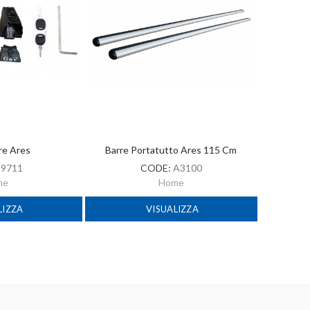
rre Ares
Barre Portatutto Ares 115 Cm
:
9711
CODE:
A3100
me
Home
LIZZA
VISUALIZZA