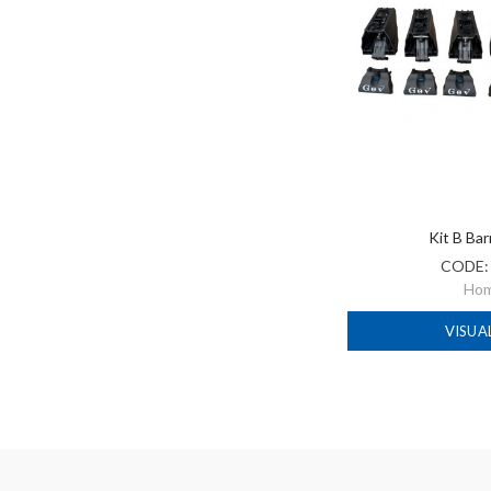
Kit B Ba
CODE
Ho
VISUA