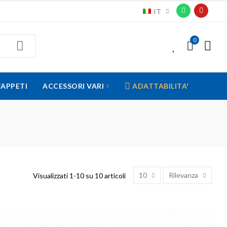
IT
0
0
TAPPETI
ACCESSORI VARI
ADATTABILITA'
10
Rilevanza
Visualizzati 1-10 su 10 articoli