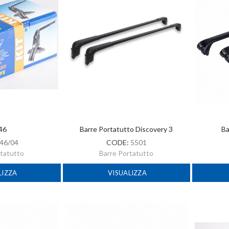
 46
Barre Portatutto Discovery 3
Ba
46/04
CODE:
5501
rtatutto
Barre Portatutto
LIZZA
VISUALIZZA