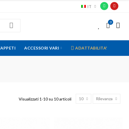
IT
0
0
TAPPETI
ACCESSORI VARI
ADATTABILITA'
10
Rilevanza
Visualizzati 1-10 su 10 articoli