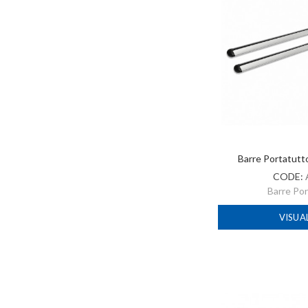
Barre Portatut
CODE:
Barre Po
VISUA