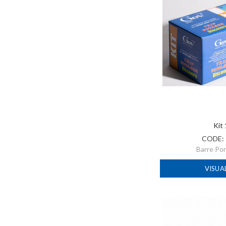
Kit
CODE:
Barre Po
VISUA