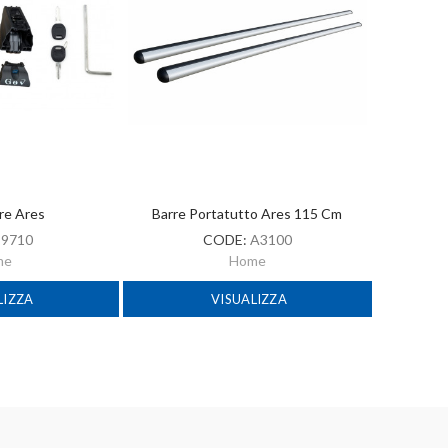
rre Ares
Barre Portatutto Ares 115 Cm
:
9710
CODE:
A3100
me
Home
LIZZA
VISUALIZZA