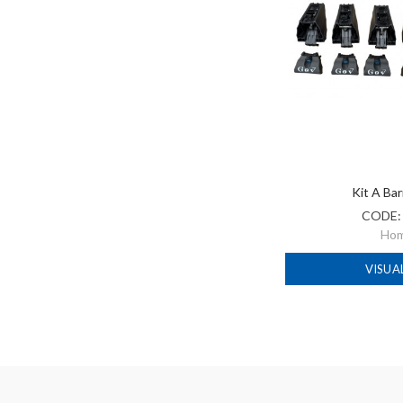
Kit A Ba
CODE
Ho
VISUA