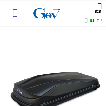
B2B
IT