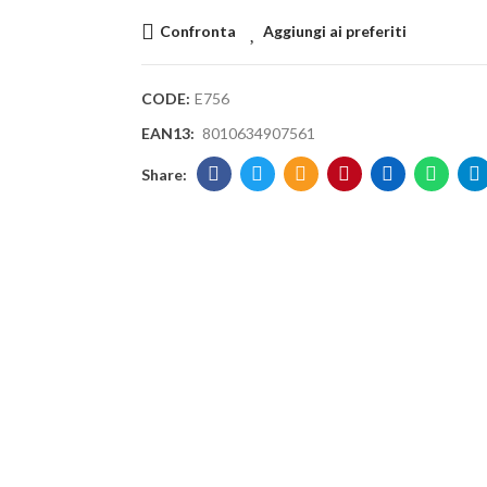
Confronta
Aggiungi ai preferiti
CODE:
E756
EAN13:
8010634907561