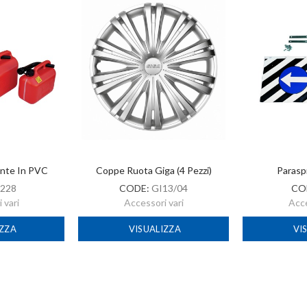
ante In PVC
Coppe Ruota Giga (4 Pezzi)
Parasp
228
CODE:
GI13/04
CO
 vari
Accessori vari
Acce
IZZA
VISUALIZZA
VI