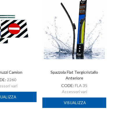
ruzzi Camion
Spazzola Flat Tergicristallo
A
Anteriore
DE:
2260
CODE:
FLA 35
ssori vari
Accessori vari
SUALIZZA
VISUALIZZA