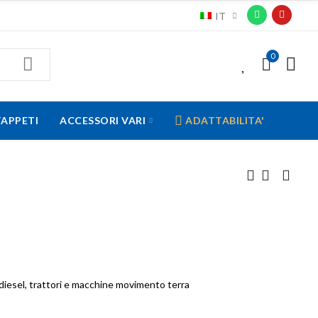
IT
0
0
TAPPETI
ACCESSORI VARI
ADATTABILITA'
, diesel, trattori e macchine movimento terra