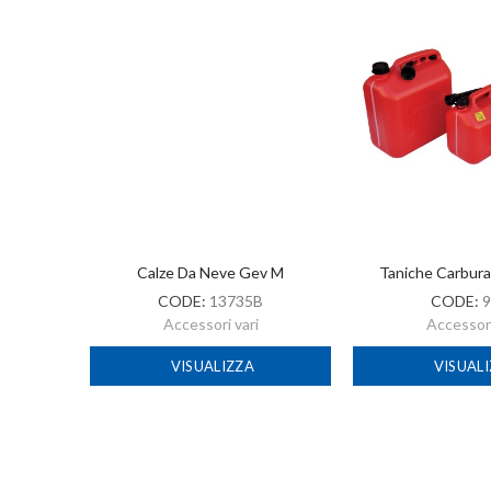
-2022
Calze Da Neve Gev M
Taniche Carbur
CODE:
13735B
CODE:
9
Accessori vari
Accessori
VISUALIZZA
VISUAL