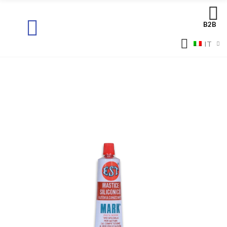
B2B
IT