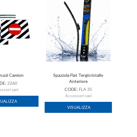
ruzzi Camion
Spazzola Flat Tergicristallo
A
Anteriore
DE:
2260
CODE:
FLA 35
ssori vari
Accessori vari
SUALIZZA
VISUALIZZA