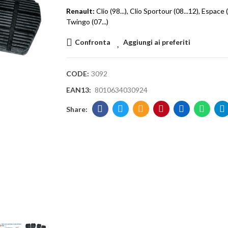
Renault:
Clio (98...), Clio Sportour (08...12), Espac
Twingo (07...)
Confronta
Aggiungi ai preferiti
CODE:
3092
EAN13:
8010634030924