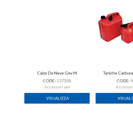
-2022
Calze Da Neve Gev M
Taniche Carbur
CODE:
13735B
CODE:
9
Accessori vari
Accessori
VISUALIZZA
VISUAL