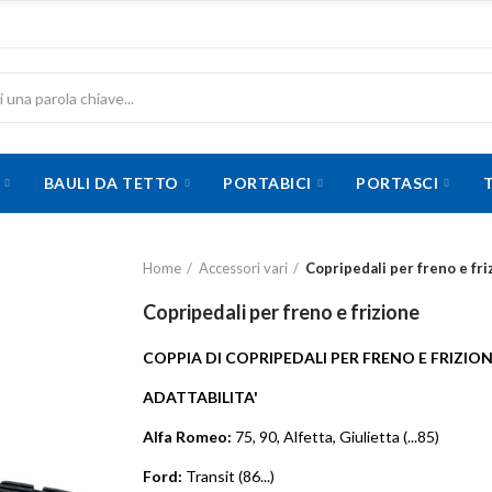
BAULI DA TETTO
PORTABICI
PORTASCI
Home
Accessori vari
Copripedali per freno e fri
Copripedali per freno e frizione
COPPIA DI COPRIPEDALI PER FRENO E FRIZI
ADATTABILITA'
Alfa Romeo:
75, 90, Alfetta, Giulietta (...85)
Ford:
Transit (86...)