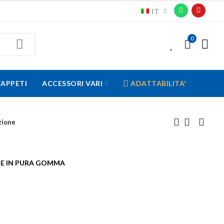
IT
0
0
TAPPETI
ACCESSORI VARI
ADATTABILITA'
zione
ONE IN PURA GOMMA