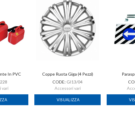
ante In PVC
Coppe Ruota Giga (4 Pezzi)
Parasp
228
CODE:
GI13/04
CO
 vari
Accessori vari
Acce
IZZA
VISUALIZZA
VI