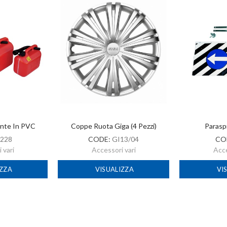
ante In PVC
Coppe Ruota Giga (4 Pezzi)
Parasp
228
CODE:
GI13/04
CO
 vari
Accessori vari
Acce
IZZA
VISUALIZZA
VI