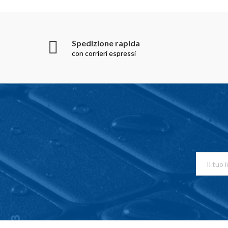
Spedizione rapida
con corrieri espressi