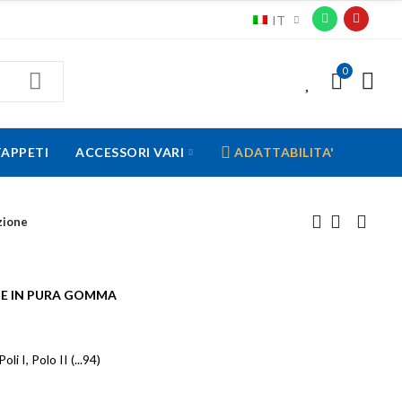
IT
0
0
TAPPETI
ACCESSORI VARI
ADATTABILITA'
zione
ONE IN PURA GOMMA
Poli I, Polo II (...94)