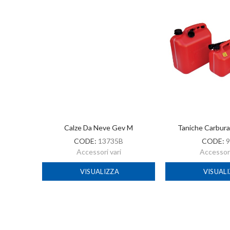
-2022
Calze Da Neve Gev M
Taniche Carbur
CODE:
13735B
CODE:
9
Accessori vari
Accessori
VISUALIZZA
VISUAL