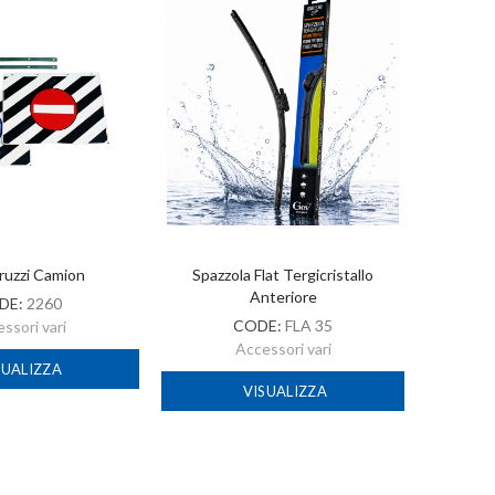
ruzzi Camion
Spazzola Flat Tergicristallo
A
Anteriore
DE:
2260
CODE:
FLA 35
ssori vari
Accessori vari
SUALIZZA
VISUALIZZA