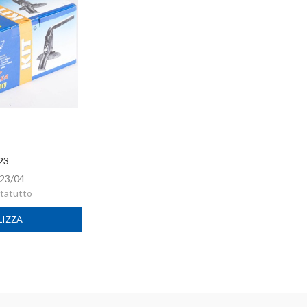
 23
23/04
rtatutto
LIZZA