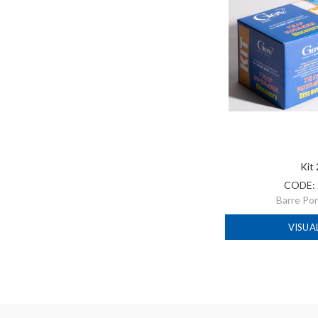
Kit
CODE:
Barre Po
VISUA