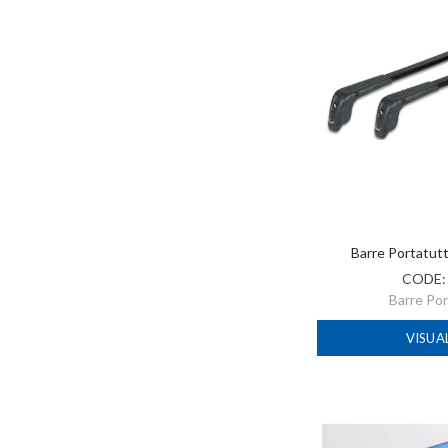
Barre Portatut
CODE
Barre Po
VISUA