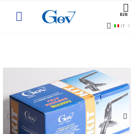
B2B
IT