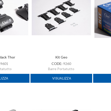
Black Thor
Kit Geo
:
9601
CODE:
9260
rtatutto
Barre Portatutto
LIZZA
VISUALIZZA