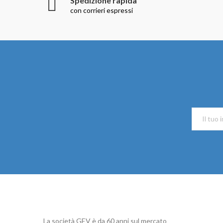
Spedizione rapida
con corrieri espressi
La società GEV è da 60 anni sul mercato