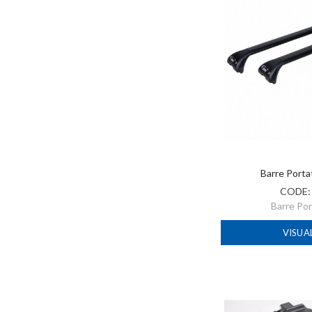
Barre Port
CODE
Barre Po
VISUA