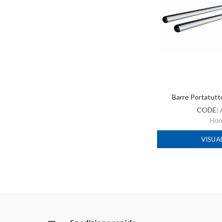
Barre Portatut
CODE:
Ho
VISUA