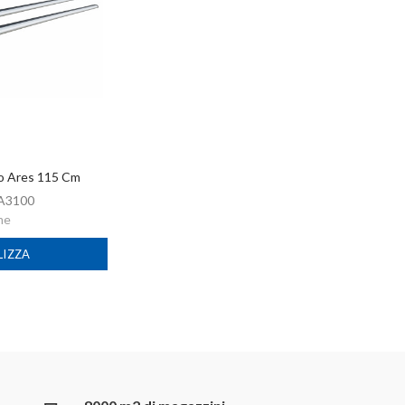
to Ares 115 Cm
A3100
me
LIZZA