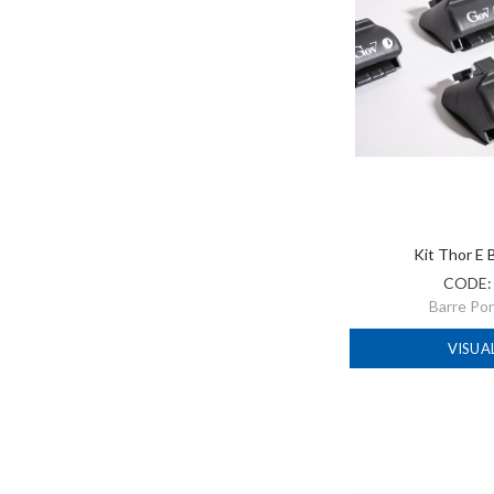
Kit Thor E 
CODE
Barre Po
VISUA