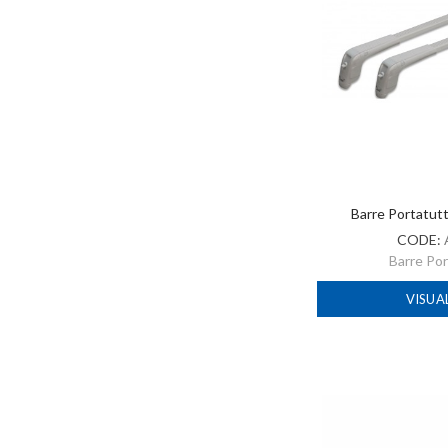
Barre Portatut
CODE:
Barre Po
VISUA