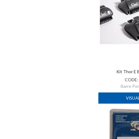
Kit Thor E 
CODE
Barre Po
VISUA