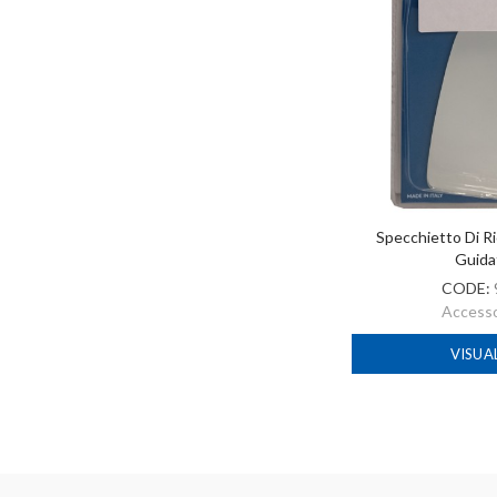
Specchietto Di R
Guida
CODE:
Accessor
VISUA