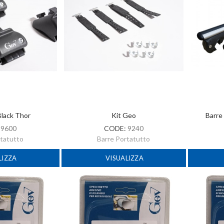
Black Thor
Kit Geo
Barre
:
9600
CODE:
9240
rtatutto
Barre Portatutto
LIZZA
VISUALIZZA