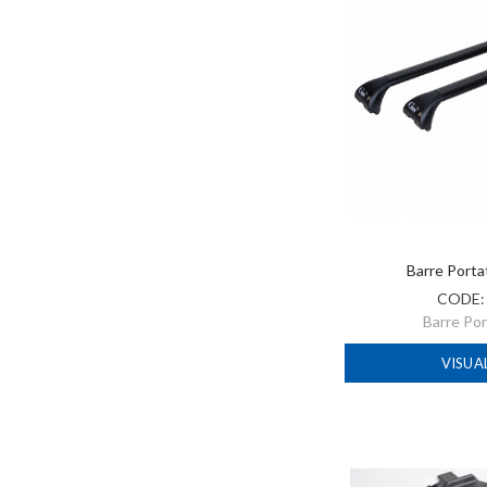
Barre Port
CODE
Barre Po
VISUA