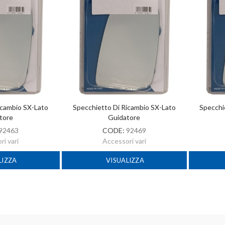
icambio SX-Lato
Specchietto Di Ricambio SX-Lato
Specchi
tore
Guidatore
92463
CODE:
92469
i vari
Accessori vari
LIZZA
VISUALIZZA