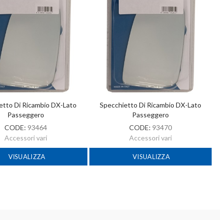
etto Di Ricambio DX-Lato
Specchietto Di Ricambio DX-Lato
Passeggero
Passeggero
CODE:
93464
CODE:
93470
Accessori vari
Accessori vari
VISUALIZZA
VISUALIZZA