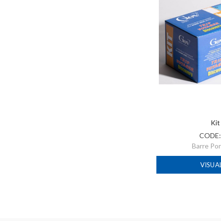
Kit
CODE
Barre Po
VISUA