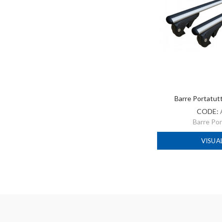
Barre Portatut
CODE:
Barre Po
VISUA