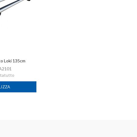
to Loki 135cm
A2101
rtatutto
LIZZA