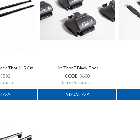
Black Thor 115 Cm
Kit Thor E Black Thor
:
9502
CODE:
9600
rtatutto
Barre Portatutto
LIZZA
VISUALIZZA