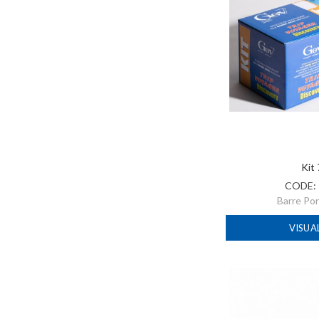
Kit
CODE:
Barre Po
VISUA