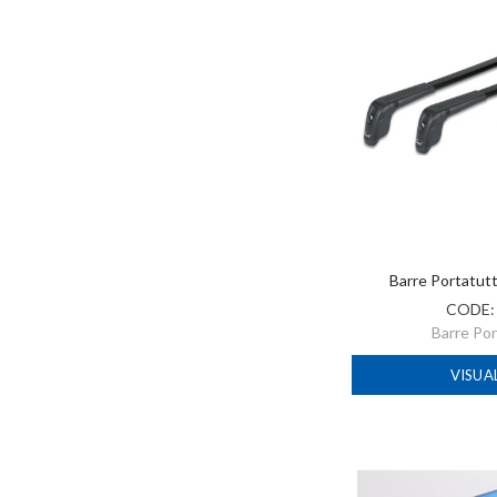
Barre Portatut
CODE
Barre Po
VISUA