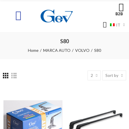
B2B
IT
S80
Home
MARCA AUTO
VOLVO
S80
2
Sort by