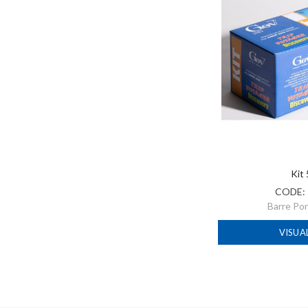
Kit
CODE:
Barre Po
VISUA