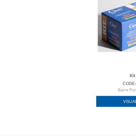
Kit
CODE
Barre Po
VISUA