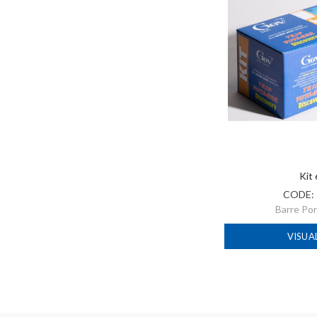
Kit
CODE:
Barre Po
VISUA