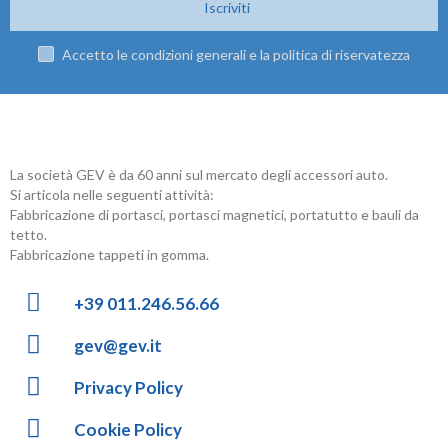
Iscriviti
Accetto le condizioni generali e la politica di riservatezza
La società GEV è da 60 anni sul mercato degli accessori auto.
Si articola nelle seguenti attività:
Fabbricazione di portasci, portasci magnetici, portatutto e bauli da
tetto.
Fabbricazione tappeti in gomma.
+39 011.246.56.66
gev@gev.it
Privacy Policy
Cookie Policy