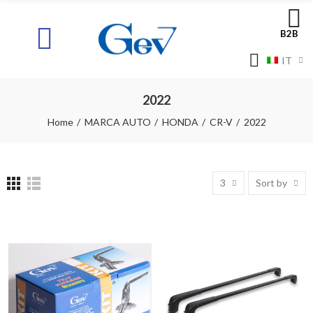
B2B
IT
2022
Home
MARCA AUTO
HONDA
CR-V
2022
3
Sort by