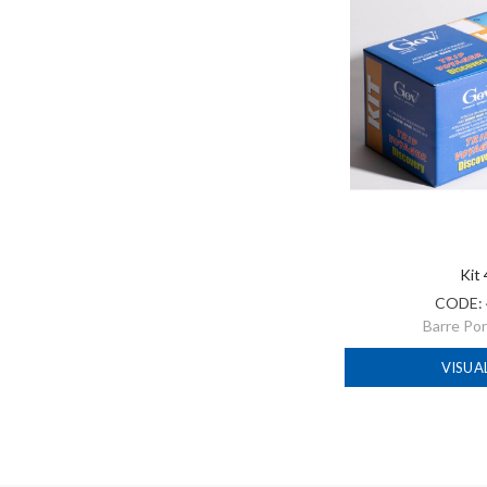
Kit
CODE:
Barre Po
VISUA