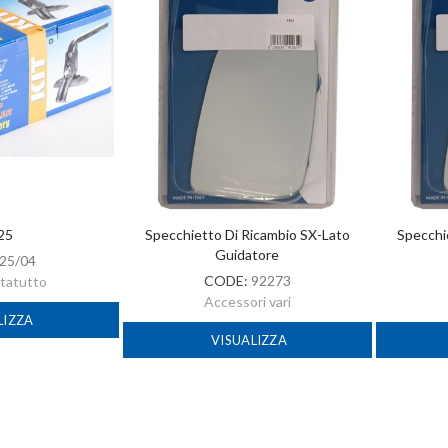
 25
Specchietto Di Ricambio SX-Lato
Specchi
Guidatore
25/04
CODE:
92273
rtatutto
Accessori vari
LIZZA
VISUALIZZA