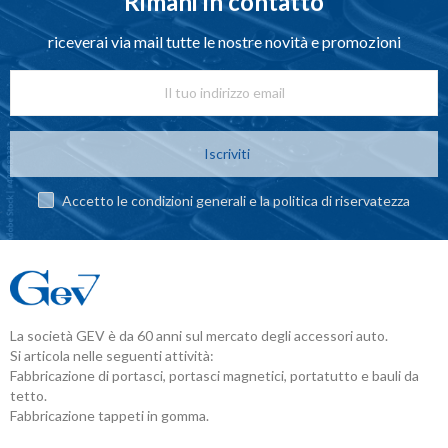
Rimani in contatto
riceverai via mail tutte le nostre novità e promozioni
Iscriviti
Accetto le condizioni generali e la politica di riservatezza
La società GEV è da 60 anni sul mercato degli accessori auto.
Si articola nelle seguenti attività:
Fabbricazione di portasci, portasci magnetici, portatutto e bauli da
tetto.
Fabbricazione tappeti in gomma.