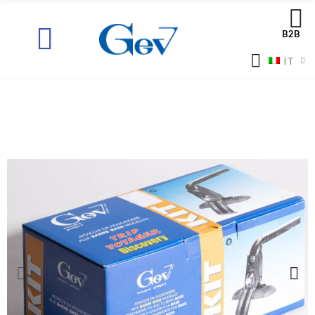
B2B
IT