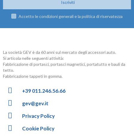
Iscriviti
Accetto le condizioni generali e la politica di riservatezza
La società GEV è da 60 anni sul mercato degli accessori auto.
Si articola nelle seguenti attività:
Fabbricazione di portasci, portasci magnetici, portatutto e bauli da
tetto.
Fabbricazione tappeti in gomma.
+39 011.246.56.66
gev@gev.it
Privacy Policy
Cookie Policy