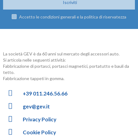
Iscriviti
Accetto le condizioni generali e la politica di riservatezza
La società GEV è da 60 anni sul mercato degli accessori auto.
Si articola nelle seguenti attività:
Fabbricazione di portasci, portasci magnetici, portatutto e bauli da
tetto.
Fabbricazione tappeti in gomma.
+39 011.246.56.66
gev@gev.it
Privacy Policy
Cookie Policy