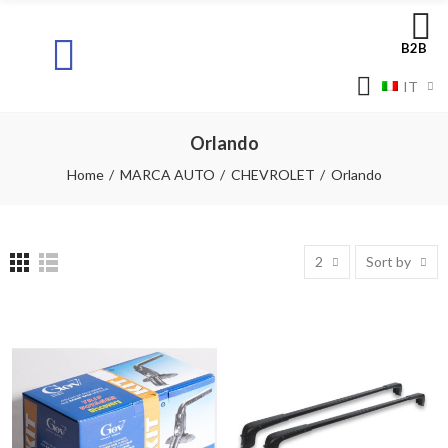
B2B
IT
Orlando
Home
MARCA AUTO
CHEVROLET
Orlando
2
Sort by