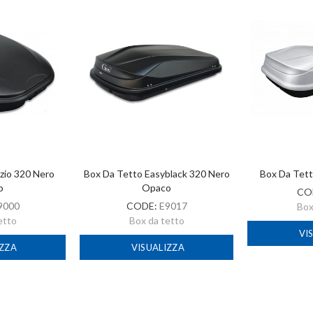
zio 320 Nero
Box Da Tetto Easyblack 320 Nero
Box Da Tett
o
Opaco
CO
9000
CODE:
E9017
Box
etto
Box da tetto
VI
IZZA
VISUALIZZA