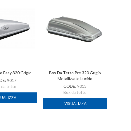
o Easy 320 Grigio
Box Da Tetto Pre 320 Grigio
Box Da T
Metallizzato Lucido
DE:
9017
CODE:
9013
 da tetto
Box da tetto
SUALIZZA
VISUALIZZA