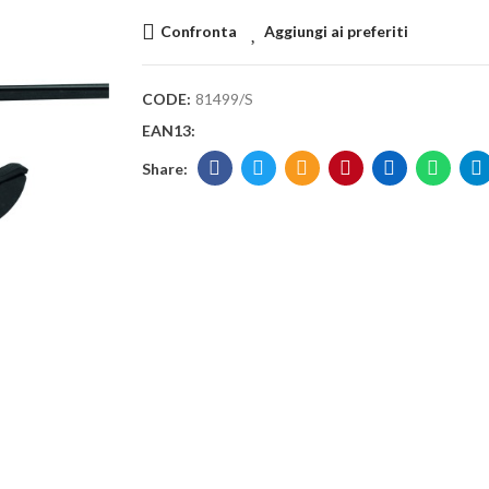
Confronta
Aggiungi ai preferiti
CODE:
81499/S
EAN13: