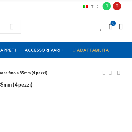
IT
0
0
TAPPETI
ACCESSORI VARI
ADATTABILITA'
arre fino a 85mm (4 pezzi)
85mm (4 pezzi)