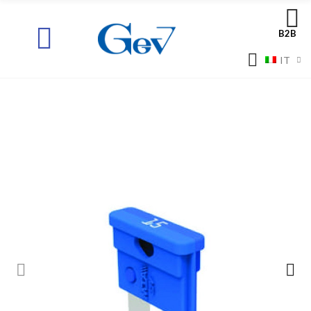
B2B
IT