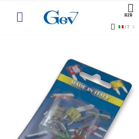
B2B
IT