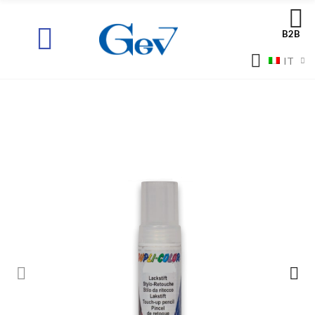
B2B
IT