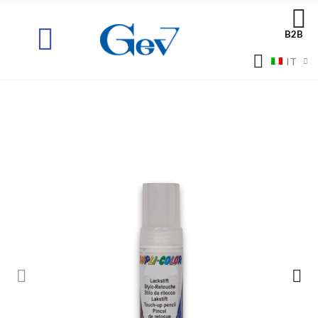
B2B
IT