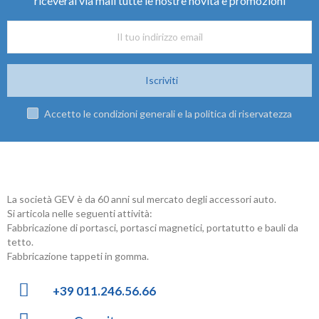
riceverai via mail tutte le nostre novità e promozioni
Iscriviti
Accetto le condizioni generali e la politica di riservatezza
La società GEV è da 60 anni sul mercato degli accessori auto.
Si articola nelle seguenti attività:
Fabbricazione di portasci, portasci magnetici, portatutto e bauli da
tetto.
Fabbricazione tappeti in gomma.
+39 011.246.56.66