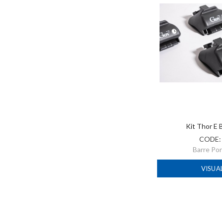
Kit Thor E 
CODE
Barre Po
VISUA