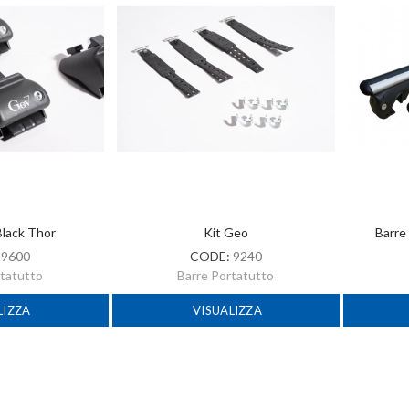
Black Thor
Kit Geo
Barre
:
9600
CODE:
9240
rtatutto
Barre Portatutto
LIZZA
VISUALIZZA