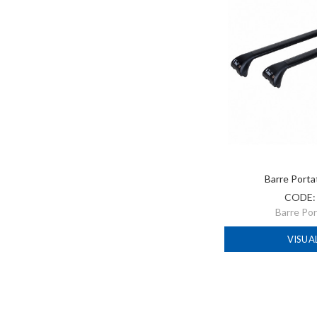
Barre Port
CODE
Barre Po
VISUA