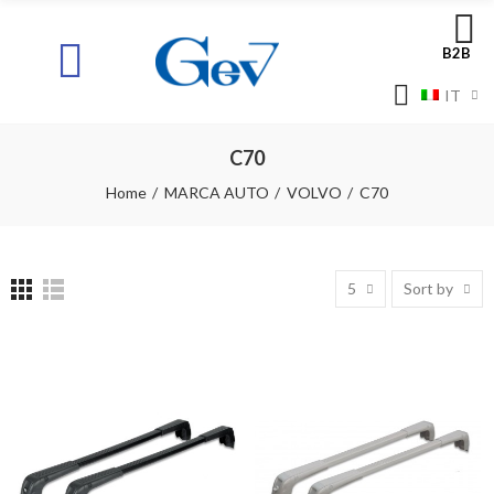
B2B
IT
C70
Home
MARCA AUTO
VOLVO
C70
5
Sort by