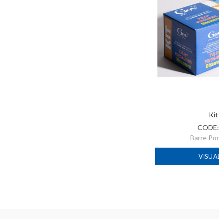
Kit
CODE
Barre Po
VISUA