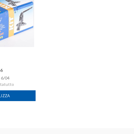
 6
:
6/04
rtatutto
LIZZA