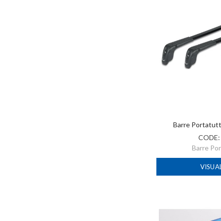
Barre Portatut
CODE
Barre Po
VISUA