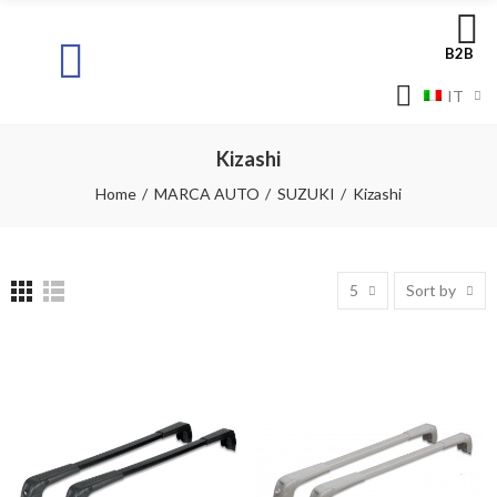
B2B
IT
Kizashi
Home
MARCA AUTO
SUZUKI
Kizashi
5
Sort by